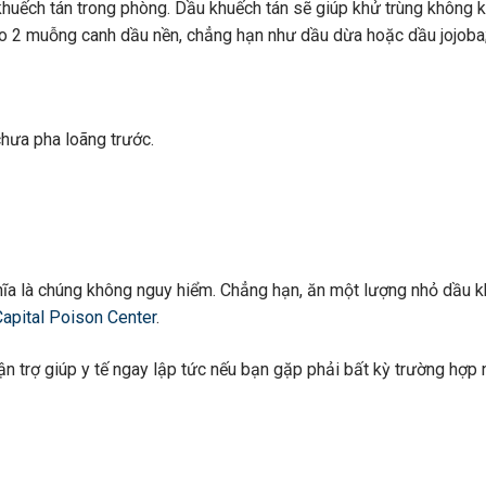
huếch tán trong phòng. Dầu khuếch tán sẽ giúp khử trùng không k
vào 2 muỗng canh dầu nền, chẳng hạn như dầu dừa hoặc dầu jojoba
chưa pha loãng trước.
ghĩa là chúng không nguy hiểm. Chẳng hạn, ăn một lượng nhỏ dầu 
apital Poison Center
.
ận trợ giúp y tế ngay lập tức nếu bạn gặp phải bất kỳ trường hợp