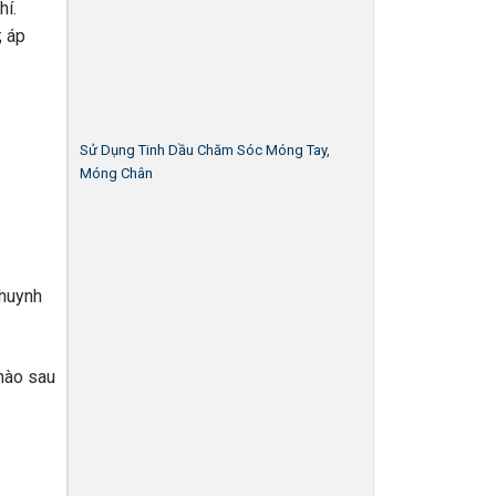
hí.
; áp
Sử Dụng Tinh Dầu Chăm Sóc Móng Tay,
Móng Chân
khuynh
 nào sau