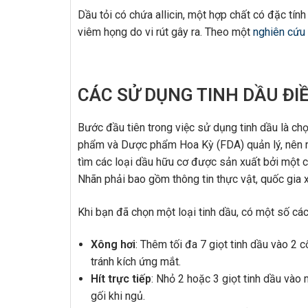
Dầu tỏi có chứa allicin, một hợp chất có đặc tính
viêm họng do vi rút gây ra. Theo một
nghiên cứu
CÁC SỬ DỤNG TINH DẦU ĐI
Bước đầu tiên trong việc sử dụng tinh dầu là ch
phẩm và Dược phẩm Hoa Kỳ (FDA) quản lý, nên rất
tìm các loại dầu hữu cơ được sản xuất bởi một 
Nhãn phải bao gồm thông tin thực vật, quốc gia x
Khi bạn đã chọn một loại tinh dầu, có một số c
Xông hơi
: Thêm tối đa 7 giọt tinh dầu vào 2
tránh kích ứng mắt.
Hít trực tiếp
: Nhỏ 2 hoặc 3 giọt tinh dầu vào
gối khi ngủ.