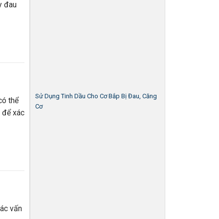
y đau
Sử Dụng Tinh Dầu Cho Cơ Bắp Bị Đau, Căng
có thể
Cơ
 để xác
các vấn