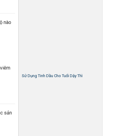
độ nào
 viêm
Sử Dụng Tinh Dầu Cho Tuổi Dậy Thì
ác sản