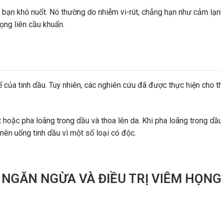
n bạn khó nuốt. Nó thường do nhiễm vi-rút, chẳng hạn như cảm lạ
ọng liên cầu khuẩn.
 của tinh dầu. Tuy nhiên, các nghiên cứu đã được thực hiện cho t
 hoặc pha loãng trong dầu và thoa lên da. Khi pha loãng trong dầu
ên uống tinh dầu vì một số loại có độc.
Ể NGĂN NGỪA VÀ ĐIỀU TRỊ VIÊM HỌN