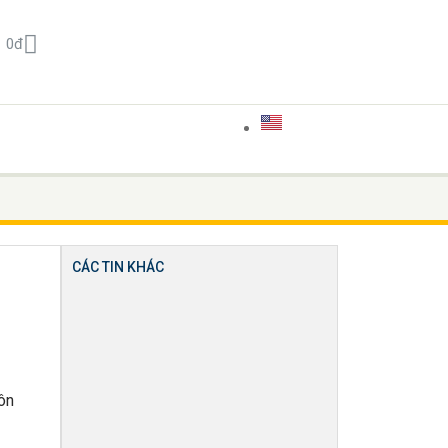
0
đ
CÁC TIN KHÁC
ôn