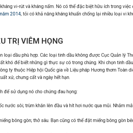
 kháng vi-rút và kháng nấm. Nó có thể đặc biệt hữu ích trong việc đ
 năm 2014
, tỏi có khả năng kháng khuẩn chống lại nhiều loại vi kh
ỀU TRỊ VIÊM HỌNG
ọn loại dầu phù hợp. Các loại tinh dầu không được Cục Quản lý T
 khó để biết những gì thực sự có trong chúng. Khi chọn tinh dầu
công ty thuộc Hiệp hội Quốc gia về Liệu pháp Hương thơm Toàn di
uất xứ, chưng cất và ngày hết hạn.
ách để sử dụng nó cho chứng đau họng:
 cốc nước sôi; trùm khăn lên đầu và hít hơi nước qua mũi. Nhắm mắ
 miếng bông gòn; thở sâu. Bạn cũng có thể đặt miếng bông gòn b