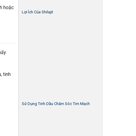
nh hoặc
Lợi Ích Của Shilajit
hấy
, tinh
Sử Dụng Tinh Dầu Chăm Sóc Tim Mạch
G