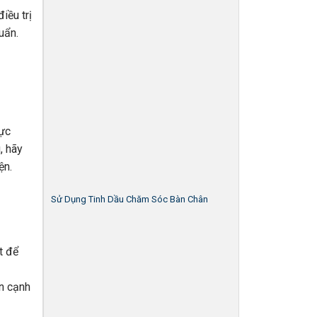
iều trị
uẩn.
hực
, hãy
ện.
Sử Dụng Tinh Dầu Chăm Sóc Bàn Chân
t để
ên cạnh