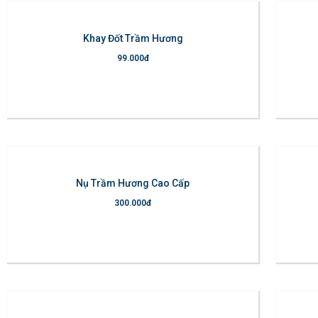
Khay Đốt Trầm Hương
99.000
đ
hêm vào giỏ hàng
Thêm vào giỏ
Nụ Trầm Hương Cao Cấp
300.000
đ
hêm vào giỏ hàng
Thêm vào giỏ