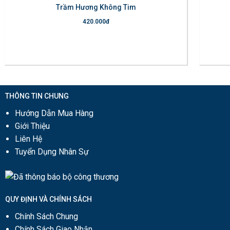
Trầm Hương Không Tim
420.000
đ
hêm vào giỏ hàng
Thêm vào giỏ
THÔNG TIN CHUNG
Hướng Dẫn Mua Hàng
Giới Thiệu
Liên Hệ
Tuyển Dụng Nhân Sự
QUY ĐỊNH VÀ CHÍNH SÁCH
Chính Sách Chung
Chính Sách Giao Nhận