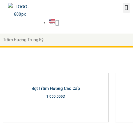
0
đ
Trầm Hương Trung Kỳ
Bột Trầm Hương Cao Cấp
1.000.000
đ
hêm vào giỏ hàng
Thêm vào giỏ