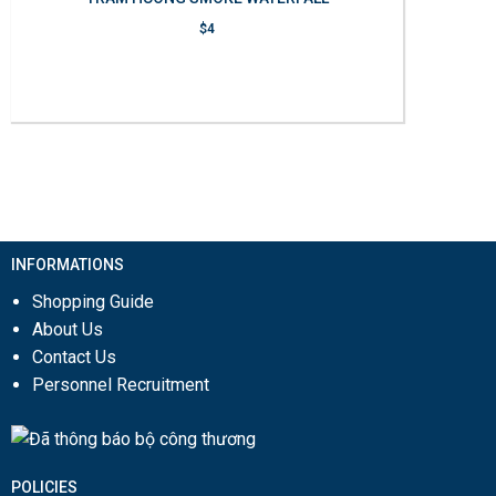
$
4
hêm vào giỏ hàng
INFORMATIONS
Shopping Guide
About Us
Contact Us
Personnel Recruitment
POLICIES