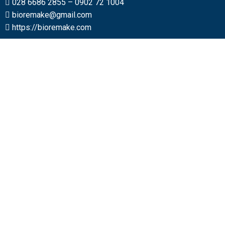
028 6686 2855
–
0902 72 1004
bioremake@gmail.com
https://bioremake.com