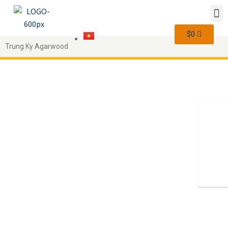
$
0
Trung Ky Agarwood
Thêm vào giỏ