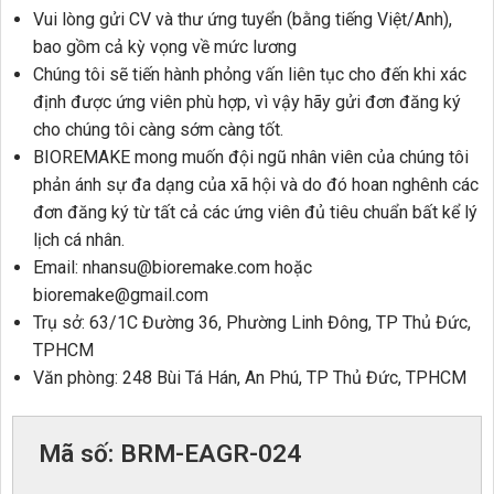
Vui lòng gửi CV và thư ứng tuyển (bằng tiếng Việt/Anh),
bao gồm cả kỳ vọng về mức lương
Chúng tôi sẽ tiến hành phỏng vấn liên tục cho đến khi xác
định được ứng viên phù hợp, vì vậy hãy gửi đơn đăng ký
cho chúng tôi càng sớm càng tốt.
BIOREMAKE mong muốn đội ngũ nhân viên của chúng tôi
phản ánh sự đa dạng của xã hội và do đó hoan nghênh các
đơn đăng ký từ tất cả các ứng viên đủ tiêu chuẩn bất kể lý
lịch cá nhân.
Email: nhansu@bioremake.com hoặc
bioremake@gmail.com
Trụ sở: 63/1C Đường 36, Phường Linh Đông, TP Thủ Đức,
TPHCM
Văn phòng: 248 Bùi Tá Hán, An Phú, TP Thủ Đức, TPHCM
Mã số: BRM-EAGR-024