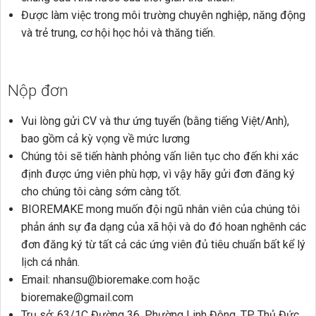
Được làm việc trong môi trường chuyên nghiệp, năng động
và trẻ trung, cơ hội học hỏi và thăng tiến.
Nộp đơn
Vui lòng gửi CV và thư ứng tuyển (bằng tiếng Việt/Anh),
bao gồm cả kỳ vọng về mức lương
Chúng tôi sẽ tiến hành phỏng vấn liên tục cho đến khi xác
định được ứng viên phù hợp, vì vậy hãy gửi đơn đăng ký
cho chúng tôi càng sớm càng tốt.
BIOREMAKE mong muốn đội ngũ nhân viên của chúng tôi
phản ánh sự đa dạng của xã hội và do đó hoan nghênh các
đơn đăng ký từ tất cả các ứng viên đủ tiêu chuẩn bất kể lý
lịch cá nhân.
Email: nhansu@bioremake.com hoặc
bioremake@gmail.com
Trụ sở: 63/1C Đường 36, Phường Linh Đông, TP Thủ Đức,