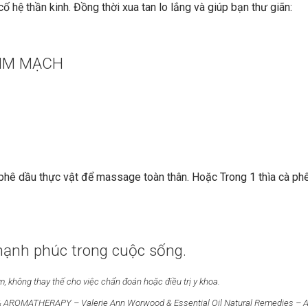
ố hệ thần kinh. Đồng thời xua tan lo lắng và giúp bạn thư giãn:
IM MẠCH
phê dầu thực vật để massage toàn thân. Hoặc Trong 1 thìa cà ph
hạnh phúc trong cuộc sống.
m, không thay thế cho việc chẩn đoán hoặc điều trị y khoa.
AROMATHERAPY – Valerie Ann Worwood & Essential Oil Natural Remedies – 