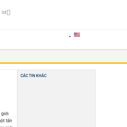
0
đ
CÁC TIN KHÁC
 giới
gột tấn