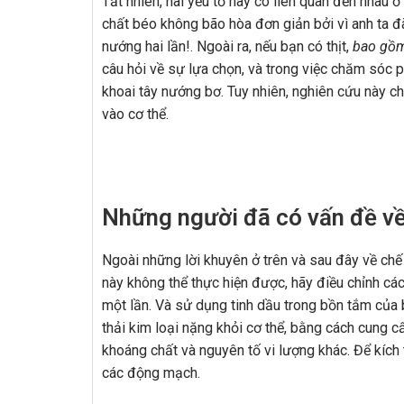
Tất nhiên, hai yếu tố này có liên quan đến nha
chất béo không bão hòa đơn giản bởi vì anh ta đ
nướng hai lần!. Ngoài ra, nếu bạn có thịt,
bao gồm
câu hỏi về sự lựa chọn, và trong việc chăm sóc p
khoai tây nướng bơ. Tuy nhiên, nghiên cứu này ch
vào cơ thể.
Những người đã có vấn đề về
Ngoài những lời khuyên ở trên và sau đây về chế 
này không thể thực hiện được, hãy điều chỉnh các
một lần. Và sử dụng tinh dầu trong bồn tắm của 
thải kim loại nặng khỏi cơ thể, bằng cách cung c
khoáng chất và nguyên tố vi lượng khác. Để kíc
các động mạch.