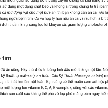
u ở chỗ một người sử dụng bơ thường xuyên không có khả năng sử
ã sử dụng một dạng chất béo và không ai trong chúng ta trải bán
 cả mỡ động vật cho một bữa ăn
, thì bạn không cần ăn cá. Đó l
hòng ngừa bệnh tim. Có vẻ hợp lý hơn nếu ăn cá và rau hơn là bít t
ỉ đơn thuần là sự sàng lọc lời khuyên cũ: giảm lượng cholesterol
 tim
độ ăn uống. Hãy thử điều trị bằng tinh dầu mỗi tháng một lần. Nế
 kỹ thuật tự mát-xa (
xem thêm Các Kỹ Thuật Massage cơ bản
) m
bạn ít nhất hai lần một tuần. Bạn cũng có thể muốn xem xét liệu 
ấp một lượng lớn vitamin E, C, A, B-complex, cộng với các vitamin,
h thích sản xuất các kháng thể phá vỡ lớp phủ mảng bám nguy hiể