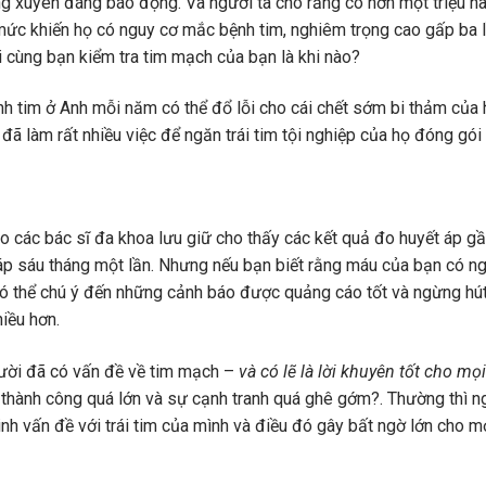
ng xuyên đáng báo động. Và người ta cho rằng có hơn một triệu n
 mức khiến họ có nguy cơ mắc bệnh tim, nghiêm trọng cao gấp ba 
i cùng bạn kiểm tra tim mạch của bạn là khi nào?
nh tim ở Anh mỗi năm có thể đổ lỗi cho cái chết sớm bi thảm của 
ẽ đã làm rất nhiều việc để ngăn trái tim tội nghiệp của họ đóng gó
do các bác sĩ đa khoa lưu giữ cho thấy các kết quả đo huyết áp gầ
p sáu tháng một lần. Nhưng nếu bạn biết rằng máu của bạn có n
 thể chú ý đến những cảnh báo được quảng cáo tốt và ngừng hút
iều hơn.
gười đã có vấn đề về tim mạch –
và có lẽ là lời khuyên tốt cho mọ
 thành công quá lớn và sự cạnh tranh quá ghê gớm?. Thường thì n
nh vấn đề với trái tim của mình và điều đó gây bất ngờ lớn cho m