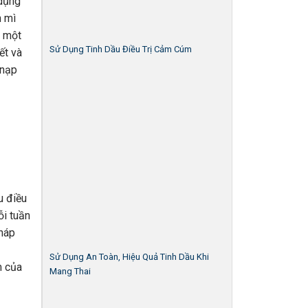
 dụng
h mì
à một
Sử Dụng Tinh Dầu Điều Trị Cảm Cúm
ết và
 nạp
u điều
ỗi tuần
pháp
Sử Dụng An Toàn, Hiệu Quả Tinh Dầu Khi
m của
Mang Thai