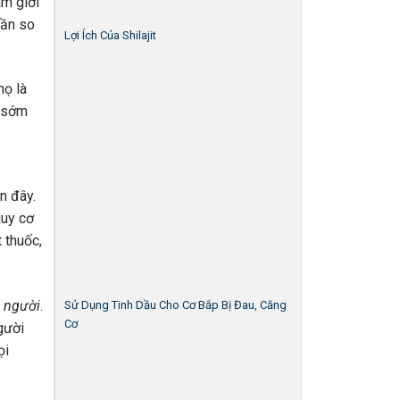
am giới
lần so
Lợi Ích Của Shilajit
họ là
i sớm
n đây.
guy cơ
 thuốc,
i người
.
Sử Dụng Tinh Dầu Cho Cơ Bắp Bị Đau, Căng
Cơ
gười
ọi