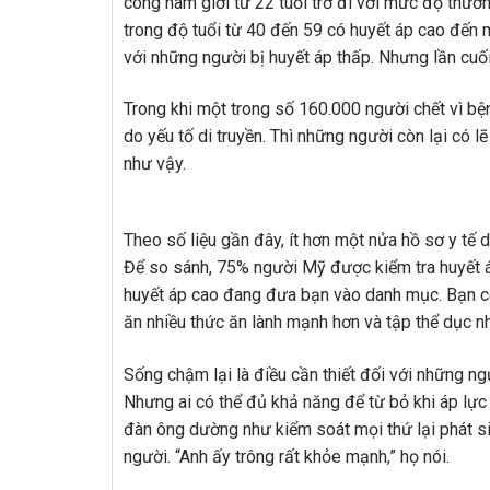
công nam giới từ 22 tuổi trở đi với mức độ thườ
trong độ tuổi từ 40 đến 59 có huyết áp cao đến
với những người bị huyết áp thấp. Nhưng lần cuố
Trong khi một trong số 160.000 người chết vì bệ
do yếu tố di truyền. Thì những người còn lại có l
như vậy.
Theo số liệu gần đây, ít hơn một nửa hồ sơ y tế 
Để so sánh, 75% người Mỹ được kiểm tra huyết á
huyết áp cao đang đưa bạn vào danh mục. Bạn có
ăn nhiều thức ăn lành mạnh hơn và tập thể dục nh
Sống chậm lại là điều cần thiết đối với những n
Nhưng ai có thể đủ khả năng để từ bỏ khi áp lực
đàn ông dường như kiểm soát mọi thứ lại phát si
người. “Anh ấy trông rất khỏe mạnh,” họ nói.