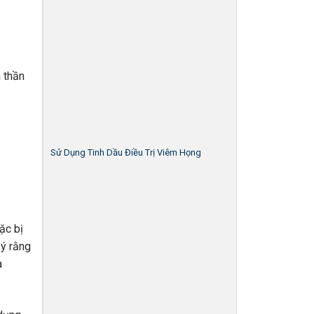
 thần
Sử Dụng Tinh Dầu Điều Trị Viêm Họng
ặc bị
 ý rằng
à