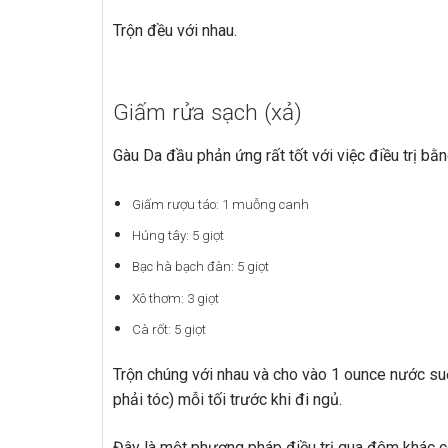
Trộn đều với nhau.
Giấm rửa sạch (xả)
Gàu Da đầu phản ứng rất tốt với việc điều trị bằ
Giấm rượu táo: 1 muỗng canh
Húng tây: 5 giọt
Bạc hà bạch đàn: 5 giọt
Xô thơm: 3 giọt
Cà rốt: 5 giọt
Trộn chúng với nhau và cho vào 1 ounce nước su
phải tóc) mỗi tối trước khi đi ngủ.
Đây là một phương pháp điều trị qua đêm khác có