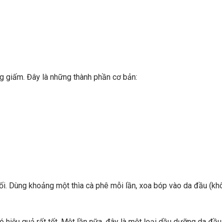
ng giấm. Đây là những thành phần cơ bản:
ối. Dùng khoảng một thìa cà phê mỗi lần, xoa bóp vào da đầu (kh
 hiệu quả rất tốt. Một lần nữa, đây là một loại dầu dưỡng da đầu