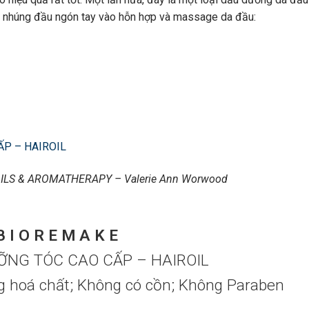
au, nhúng đầu ngón tay vào hỗn hợp và massage da đầu:
ẤP – HAIROIL
ILS & AROMATHERAPY – Valerie Ann Worwood
B I O R E M A K E
ỠNG TÓC CAO CẤP – HAIROIL
g hoá chất; Không có cồn; Không Paraben