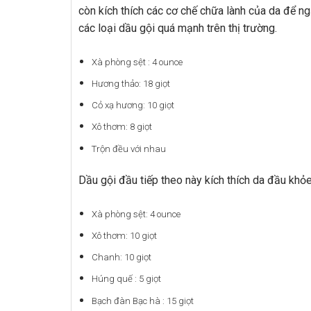
còn kích thích các cơ chế chữa lành của da để ng
các loại dầu gội quá mạnh trên thị trường.
Xà phòng sệt : 4 ounce
Hương thảo: 18 giọt
Cỏ xạ hương: 10 giọt
Xô thơm: 8 giọt
Trộn đều với nhau
Dầu gội đầu tiếp theo này kích thích da đầu khỏ
Xà phòng sệt: 4 ounce
Xô thơm: 10 giọt
Chanh: 10 giọt
Húng quế : 5 giọt
Bạch đàn Bạc hà : 15 giọt