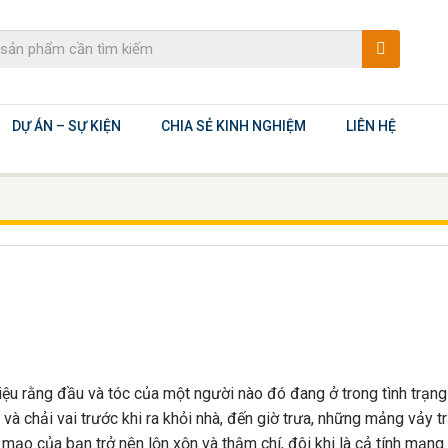
DỰ ÁN – SỰ KIỆN
CHIA SẺ KINH NGHIỆM
LIÊN HỆ
iệu rằng đầu và tóc của một người nào đó đang ở trong tình trạng t
và chải vai trước khi ra khỏi nhà, đến giờ trưa, những mảng vảy t
ện mạo của bạn trở nên lộn xộn và thậm chí, đôi khi là cả tính mạng