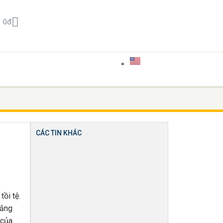
0
đ
CÁC TIN KHÁC
ồi tệ.
rắng
 của