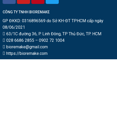
CÔNG TY TNHH BIOREMAKE
GP ĐKKD: 0316896569 do Sở KH-ĐT TPHCM cấp ngày
08/06/2021
63/1C đường 36, P. Linh Đông, TP Thủ Đức, TP. HCM
028 6686 2855
–
0902 72 1004
bioremake@gmail.com
https://bioremake.com