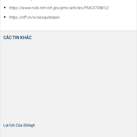
https://www.ncbi.nlm.nih.gov/pmc/articles/PMC3709812/
https://riff.vn/vi/sesquiterpen
CÁC TIN KHÁC
Lợi Ích Của Shilajit