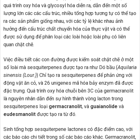
quá trình oxy hóa và glycosyl hóa diễn ra, dẫn đến một số
lượng lớn các các cấu trúc, nhiều tổng hợp tương tự có thể tạo
ra các sản phẩm giống nhau, với các tỷ lệ khác nhau ảnh
hưởng đến cấu trúc chất chuyển hóa của thực vật và có thể
được sử dụng để phân loại các loài hoặc loài phụ có liên
quan chặt chẽ.
Việc điều tiết các con đường được kiểm soát chặt chẽ ở một
số loài mà sesquiterpenes được tạo ra như Dó bầu (
Aquilaria
sinensis (Lour.)
) Chỉ tạo ra sesquiterpenes để phản ứng với
động vật ăn cỏ, và 26 unigenes mã hóa bảy enzym đã được
đặc trưng. Quá trình oxy hóa chuỗi bên 3C của germacranolit
là nguyên nhân dẫn đến sự hình thành vòng lacton trong
sesquiterpenes loại
germacranolit
, và
guaianolide
và
eudesmanolit
được tạo ra từ đó.
Sinh tổng hợp sesquiterpene lactones có đặc điểm cao, với
các báo cáo chi tiết trong số các báo cáo khác. Germacranolit,