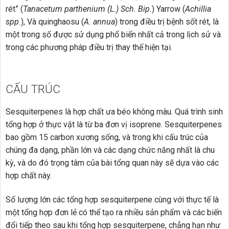
rét” (
Tanacetum parthenium (L.) Sch. Bip.
) Yarrow (
Achillia
spp.
), Và quinghaosu (
A. annua
) trong điều trị bệnh sốt rét, là
một trong số được sử dụng phổ biến nhất cả trong lịch sử và
trong các phương pháp điều trị thay thế hiện tại.
CẤU TRÚC
Sesquiterpenes là hợp chất ưa béo không màu. Quá trình sinh
tổng hợp ở thực vật là từ ba đơn vị isoprene. Sesquiterpenes
bao gồm 15 carbon xương sống, và trong khi cấu trúc của
chúng đa dạng, phần lớn và các dạng chức năng nhất là chu
kỳ, và do đó trọng tâm của bài tổng quan này sẽ dựa vào các
hợp chất này.
Số lượng lớn các tổng hợp sesquiterpene cùng với thực tế là
một tổng hợp đơn lẻ có thể tạo ra nhiều sản phẩm và các biến
đổi tiếp theo sau khi tổng hợp sesquiterpene, chẳng hạn như