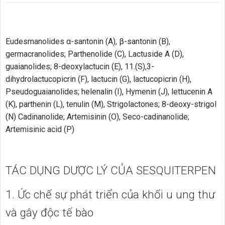
Eudesmanolides α-santonin (A), β-santonin (B),
germacranolides; Parthenolide (C), Lactuside A (D),
guaianolides; 8-deoxylactucin (E), 11.(S),3-
dihydrolactucopicrin (F), lactucin (G), lactucopicrin (H),
Pseudoguaianolides; helenalin (I), Hymenin (J), lettucenin A
(K), parthenin (L), tenulin (M), Strigolactones; 8-deoxy-strigol
(N) Cadinanolide; Artemisinin (O), Seco-cadinanolide;
Artemisinic acid (P)
TÁC DỤNG DƯỢC LÝ CỦA SESQUITERPEN
1. Ức chế sự phát triển của khối u ung thư
và gây độc tế bào