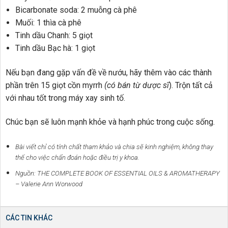
Bicarbonate soda: 2 muỗng cà phê
Muối: 1 thìa cà phê
Tinh dầu Chanh: 5 giọt
Tinh dầu Bạc hà: 1 giọt
Nếu bạn đang gặp vấn đề về nướu, hãy thêm vào các thành
phần trên 15 giọt cồn myrrh
(có bán từ dược sĩ
). Trộn tất cả
với nhau tốt trong máy xay sinh tố.
Chúc bạn sẽ luôn mạnh khỏe và hạnh phúc trong cuộc sống.
Bài viết chỉ có tính chất tham khảo và chia sẽ kinh nghiệm, không thay
thế cho việc chẩn đoán hoặc điều trị y khoa.
Nguồn: THE COMPLETE BOOK OF ESSENTIAL OILS & AROMATHERAPY
– Valerie Ann Worwood
CÁC TIN KHÁC