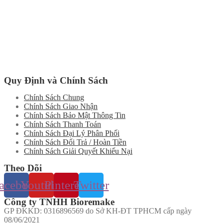
Quy Định và Chính Sách
Chính Sách Chung
Chính Sách Giao Nhận
Chính Sách Bảo Mật Thông Tin
Chính Sách Thanh Toán
Chính Sách Đại Lý Phân Phối
Chính Sách Đổi Trả / Hoàn Tiền
Chính Sách Giải Quyết Khiếu Nại
Theo Dõi
acebook
Youtube
Pinterest
Twitter
Công ty TNHH Bioremake
GP ĐKKD: 0316896569 do Sở KH-ĐT TPHCM cấp ngày
08/06/2021