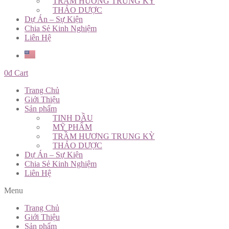
TRẦM HƯƠNG TRUNG KỲ
THẢO DƯỢC
Dự Án – Sự Kiện
Chia Sẻ Kinh Nghiệm
Liên Hệ
0
đ
Cart
Trang Chủ
Giới Thiệu
Sản phẩm
TINH DẦU
MỸ PHẨM
TRẦM HƯƠNG TRUNG KỲ
THẢO DƯỢC
Dự Án – Sự Kiện
Chia Sẻ Kinh Nghiệm
Liên Hệ
Menu
Trang Chủ
Giới Thiệu
Sản phẩm