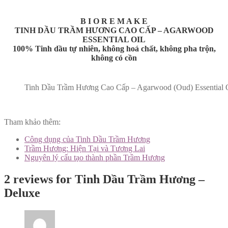
B I O R E M A K E
TINH DẦU TRẦM HƯƠNG CAO CẤP – AGARWOOD
ESSENTIAL OIL
100% Tinh dầu tự nhiên, không hoá chất, không pha trộn,
không có cồn
Tinh Dầu Trầm Hương Cao Cấp – Agarwood (Oud) Essential 
Tham khảo thêm:
Công dụng của Tinh Dầu Trầm Hương
Trầm Hương: Hiện Tại và Tương Lai
Nguyên lý cấu tạo thành phần Trầm Hương
2 reviews for
Tinh Dầu Trầm Hương –
Deluxe