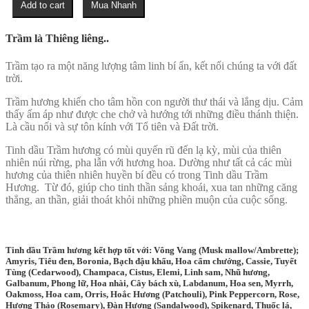
Add to cart
Mua Nhanh
Trầm
Hương
-
Trầm là Thiêng liêng..
Deluxe
quantity
Trầm tạo ra một năng lượng tâm linh bí ẩn, kết nối chúng ta với đất
trời.
Trầm hương khiến cho tâm hồn con người thư thái và lắng dịu. Cảm
thấy ấm áp như được che chở và hướng tới những điều thánh thiện.
Là cầu nối và sự tôn kính với Tổ tiên và Đất trời.
Tinh dầu Trầm hương có mùi quyến rũ đến lạ kỳ, mùi của thiên
nhiên núi rừng, pha lẫn với hương hoa. Dường như tất cả các mùi
hương của thiên nhiên huyền bí đều có trong Tinh dầu Trầm
Hương. Từ đó, giúp cho tinh thần sảng khoái, xua tan những căng
thẳng, an thần, giải thoát khỏi những phiền muộn của cuộc sống.
Tinh dầu Trầm hương kết hợp tốt với: Vông Vang (Musk mallow/Ambrette);
Amyris, Tiêu đen, Boronia, Bạch đậu khấu, Hoa cẩm chướng, Cassie, Tuyết
Tùng (Cedarwood), Champaca, Cistus, Elemi, Linh sam, Nhũ hương,
Galbanum, Phong lữ, Hoa nhài, Cây bách xù, Labdanum, Hoa sen, Myrrh,
Oakmoss, Hoa cam, Orris, Hoắc Hương (Patchouli), Pink Peppercorn, Rose,
Hương Thảo (Rosemary), Đàn Hương (Sandalwood), Spikenard, Thuốc lá,