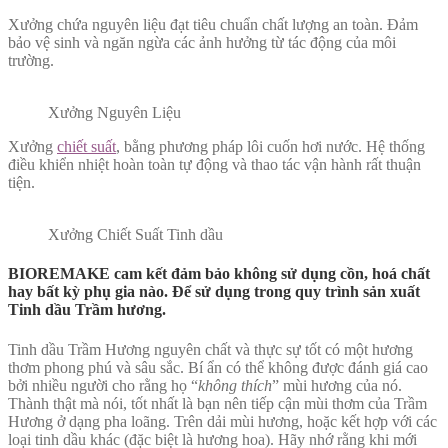
Xưởng chứa nguyên liệu đạt tiêu chuẩn chất lượng an toàn. Đảm
bảo vệ sinh và ngăn ngừa các ảnh hưởng từ tác động của môi
trường.
Xưởng Nguyên Liệu
Xưởng
chiết suất
, bằng phương pháp lôi cuốn hơi nước. Hệ thống
điều khiển nhiệt hoàn toàn tự động và thao tác vận hành rất thuận
tiện.
Xưởng Chiết Suất Tinh dầu
BIOREMAKE cam kết đảm bảo không sử dụng cồn, hoá chất
hay bất kỳ phụ gia nào. Để sử dụng trong quy trình sản xuất
Tinh dầu Trầm hương.
Tinh dầu Trầm Hương nguyên chất và thực sự tốt có một hương
thơm phong phú và sâu sắc. Bí ẩn có thể không được đánh giá cao
bởi nhiều người cho rằng họ “
không thích
” mùi hương của nó.
Thành thật mà nói, tốt nhất là bạn nên tiếp cận mùi thơm của Trầm
Hương ở dạng pha loãng. Trên dải mùi hương, hoặc kết hợp với các
loại tinh dầu khác (đặc biệt là hương hoa). Hãy nhớ rằng khi mới