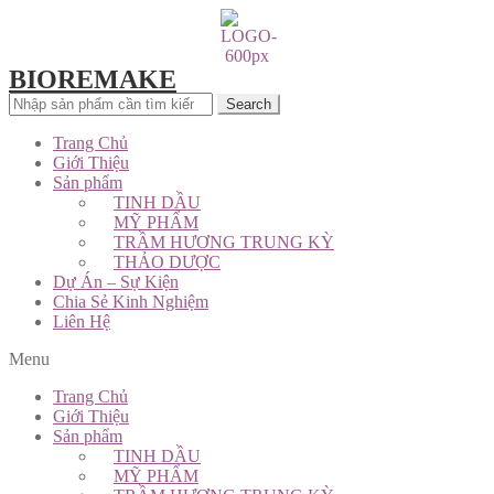
BIOREMAKE
Search
Trang Chủ
Giới Thiệu
Sản phẩm
TINH DẦU
MỸ PHẨM
TRẦM HƯƠNG TRUNG KỲ
THẢO DƯỢC
Dự Án – Sự Kiện
Chia Sẻ Kinh Nghiệm
Liên Hệ
Menu
Trang Chủ
Giới Thiệu
Sản phẩm
TINH DẦU
MỸ PHẨM