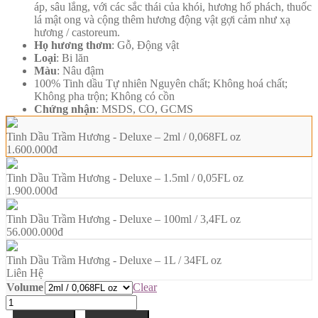
áp, sâu lắng, với các sắc thái của khói, hương hổ phách, thuốc
lá mật ong và cộng thêm hương động vật gợi cảm như xạ
hương / castoreum.
Họ hương thơm
: Gỗ, Động vật
Loại
: Bi lăn
Màu
: Nâu đậm
100% Tinh dầu Tự nhiên Nguyên chất; Không hoá chất;
Không pha trộn; Không có cồn
Chứng nhận
: MSDS, CO, GCMS
Tinh Dầu Trầm Hương - Deluxe – 2ml / 0,068FL oz
1.600.000
đ
Tinh Dầu Trầm Hương - Deluxe – 1.5ml / 0,05FL oz
1.900.000
đ
Tinh Dầu Trầm Hương - Deluxe – 100ml / 3,4FL oz
56.000.000
đ
Tinh Dầu Trầm Hương - Deluxe – 1L / 34FL oz
Liên Hệ
Volume
Clear
Tinh
Dầu