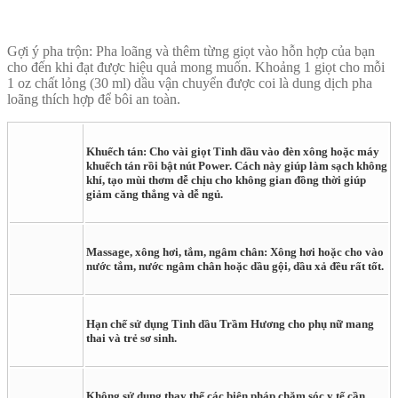
Gợi ý pha trộn: Pha loãng và thêm từng giọt vào hỗn hợp của bạn
cho đến khi đạt được hiệu quả mong muốn. Khoảng 1 giọt cho mỗi
1 oz chất lỏng (30 ml) dầu vận chuyển được coi là dung dịch pha
loãng thích hợp để bôi an toàn.
Khuếch tán: Cho vài giọt Tinh dầu vào đèn xông hoặc máy
khuếch tán rồi bật nút Power. Cách này giúp làm sạch không
khí, tạo mùi thơm dễ chịu cho không gian đồng thời giúp
giảm căng thẳng và dễ ngủ.
Massage, xông hơi, tắm, ngâm chân: Xông hơi hoặc cho vào
nước tắm, nước ngâm chân hoặc dầu gội, dầu xả đều rất tốt.
Hạn chế sử dụng Tinh dầu Trầm Hương cho phụ nữ mang
thai và trẻ sơ sinh.
Không sử dụng thay thế các biện pháp chăm sóc y tế cần