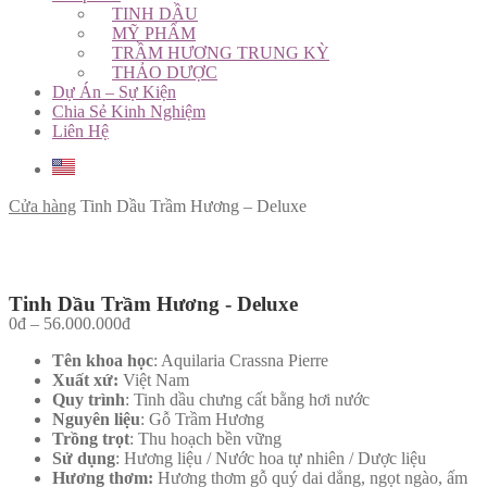
TINH DẦU
MỸ PHẨM
TRẦM HƯƠNG TRUNG KỲ
THẢO DƯỢC
Dự Án – Sự Kiện
Chia Sẻ Kinh Nghiệm
Liên Hệ
Cửa hàng
Tinh Dầu Trầm Hương – Deluxe
Tinh Dầu Trầm Hương - Deluxe
0
đ
–
56.000.000
đ
Tên khoa học
: Aquilaria Crassna Pierre
Xuất xứ:
Việt Nam
Quy trình
: Tinh dầu chưng cất bằng hơi nước
Nguyên liệu
: Gỗ Trầm Hương
Trồng trọt
: Thu hoạch bền vững
Sử dụng
: Hương liệu / Nước hoa tự nhiên / Dược liệu
Hương thơm:
Hương thơm gỗ quý dai dẳng, ngọt ngào, ấm