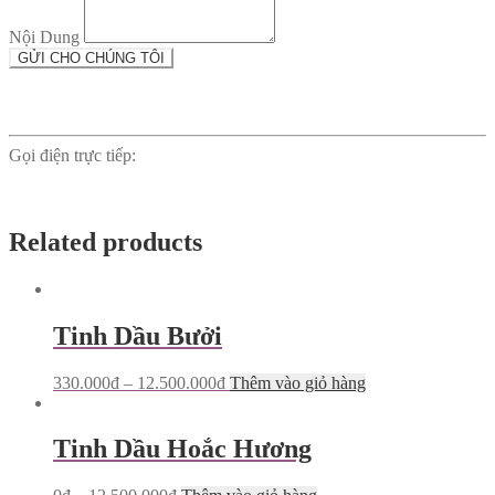
Nội Dung
GỬI CHO CHÚNG TÔI
ĐẠI LÝ VUI LÒNG LIÊN HỆ
Gọi điện trực tiếp:
0902721004
Email:
daily@bioremake.com
Chính sách đại lý phân phối
Related products
Tinh Dầu Bưởi
This
330.000
đ
–
12.500.000
đ
Thêm vào giỏ hàng
product
has
multiple
Tinh Dầu Hoắc Hương
variants.
The
This