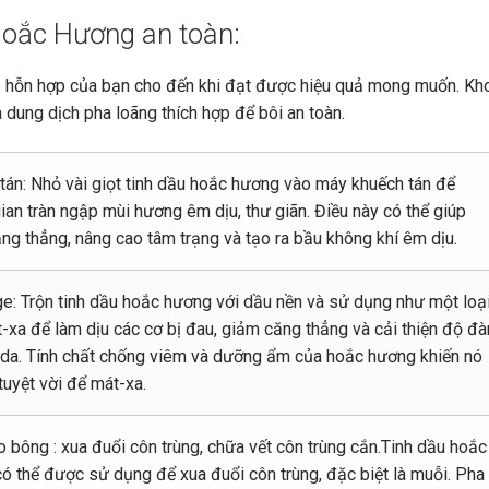
Hoắc Hương an toàn:
vào hỗn hợp của bạn cho đến khi đạt được hiệu quả mong muốn. K
 dung dịch pha loãng thích hợp để bôi an toàn.
tán: Nhỏ vài giọt tinh dầu hoắc hương vào máy khuếch tán để
ian tràn ngập mùi hương êm dịu, thư giãn.
Điều này có thể giúp
ng thẳng, nâng cao tâm trạng và tạo ra bầu không khí êm dịu.
: Trộn tinh dầu hoắc hương với dầu nền và sử dụng như một loạ
-xa để làm dịu các cơ bị đau, giảm căng thẳng và cải thiện độ đà
da.
Tính chất chống viêm và dưỡng ẩm của hoắc hương khiến nó
tuyệt vời để mát-xa.
 bông : xua đuổi côn trùng, chữa vết côn trùng cắn.
Tinh dầu hoắc
ó thể được sử dụng để xua đuổi côn trùng, đặc biệt là muỗi.
Pha