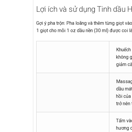
Lợi ích và sử dụng Tinh dầu 
Gợi ý pha trộn: Pha loãng và thêm từng giọt 
1 giọt cho mỗi 1 oz dầu nền (30 ml) được coi là
Khuếch 
không g
giảm că
Massage
dầu mát
hồi của 
trở nên 
Tẩm vào
hương c