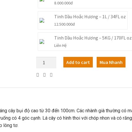
8.000.000
đ
Tinh Dầu Hoắc Hương – 1L / 34FL oz
12.500.000
đ
Tinh Dầu Hoắc Hương – 5KG / 170FL oz
Liên Hệ
Add to cart
Mua Nhanh
dáng cây bụi độ cao từ 30 đến 100cm. Các nhành già thường có m
vuống có 4 góc cạnh. Lá cây có hình thoi với chóp nhon và có răn
p lông tơ.