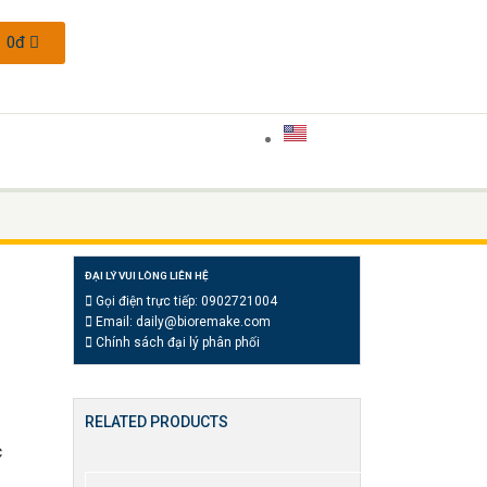
0
đ
ĐẠI LÝ VUI LÒNG LIÊN HỆ
Gọi điện trực tiếp:
0902721004
Email:
daily@bioremake.com
Chính sách đại lý phân phối
RELATED PRODUCTS
c