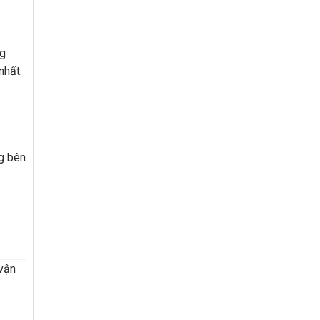
ng
nhất.
ng bên
 vận