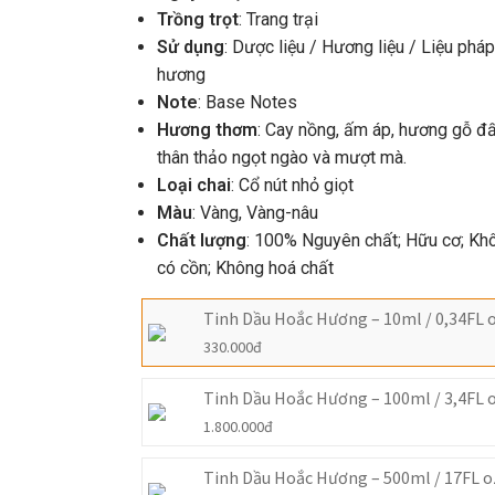
Trồng trọt
: Trang trại
Sử dụng
: Dược liệu / Hương liệu / Liệu phá
hương
Note
: Base Notes
Hương thơm
: Cay nồng, ấm áp, hương gỗ đấ
thân thảo ngọt ngào và mượt mà.
Loại chai
: Cổ nút nhỏ giọt
Màu
: Vàng, Vàng-nâu
Chất lượng
: 100% Nguyên chất; Hữu cơ; Kh
có cồn; Không hoá chất
Tinh Dầu Hoắc Hương – 10ml / 0,34FL 
330.000
đ
Tinh Dầu Hoắc Hương – 100ml / 3,4FL 
1.800.000
đ
Tinh Dầu Hoắc Hương – 500ml / 17FL o