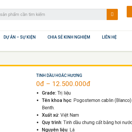
DỰ ÁN – SỰ KIỆN
CHIA SẺ KINH NGHIỆM
LIÊN HỆ
TINH DẦU HOẮC HƯƠNG
0
đ
–
12.500.000
đ
Grade:
Trị liệu
Tên khoa học
: Pogostemon cablin (Blanco)
Benth.
Xuất xứ
: Việt Nam
Quy trình
: Tinh dầu chưng cất bằng hơi nướ
Nguyên liệu
: Lá