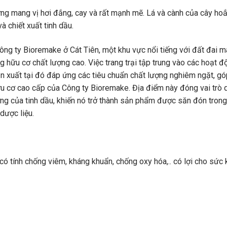
ưng mang vị hơi đắng, cay và rất mạnh mẽ. Lá và cành của cây ho
 chiết xuất tinh dầu.
ông ty Bioremake ở Cát Tiên, một khu vực nổi tiếng với đất đai m
g hữu cơ chất lượng cao. Việc trang trại tập trung vào các hoạt đ
xuất tại đó đáp ứng các tiêu chuẩn chất lượng nghiêm ngặt, gó
u cơ cao cấp của Công ty Bioremake. Địa điểm này đóng vai trò 
lượng của tinh dầu, khiến nó trở thành sản phẩm được săn đón trong
dược liệu.
ó tính chống viêm, kháng khuẩn, chống oxy hóa,.. có lợi cho sức