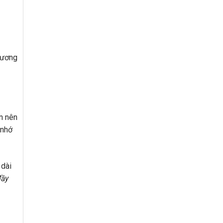
hương
ạn nên
 nhớ
 dài
đầy