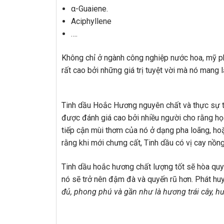
α-Guaiene.
Aciphyllene
….
Không chỉ ở ngành công nghiệp nước hoa, mỹ ph
rất cao bởi những giá trị tuyệt vời mà nó mang l
Tinh dầu Hoắc Hương nguyên chất và thực sự t
được đánh giá cao bởi nhiều người cho rằng họ 
tiếp cận mùi thơm của nó ở dạng pha loãng, hoặc
rằng khi mới chưng cất, Tinh dầu có vị cay nồng
Tinh dầu hoắc hương chất lượng tốt sẽ hòa quyệ
nó sẽ trở nên đậm đà và quyến rũ hơn. Phát huy 
đủ, phong phú và gần như là hương trái cây, h