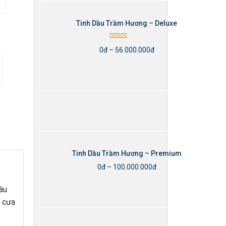
Tinh Dầu Trầm Hương – Deluxe
Rated
5.00
0
đ
–
56.000.000
đ
out of 5
Thêm vào giỏ hàng
Tinh Dầu Trầm Hương – Premium
0
đ
–
100.000.000
đ
àu
Thêm vào giỏ hàng
g cưa