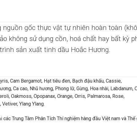
g nguồn gốc thực vật tự nhiên hoàn toàn (kh
ảo không sử dụng cồn, hoá chất hay bất kỳ p
 trình sản xuất tinh dầu Hoắc Hương.
myris, Cam Bergamot, Hạt tiêu đen, Bạch đậu khấu, Cassie,
ương, Ca cao, Nhũ hương, Phong lữ, Gừng, Hoa nhài, Labdanum, 
eroli, Oakmoss, Opopanax, Orange, Orris, Palmarosa, Rose,
Vetiver, Ylang Ylang.
 các Trung Tâm Phân Tích Thí nghiệm hàng đầu Việt nam và Thế g