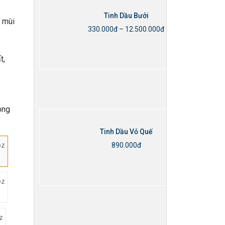
Tinh Dầu Bưởi
p mùi
330.000
đ
–
12.500.000
đ
Thêm vào giỏ hàng
t,
ông
Tinh Dầu Vỏ Quế
oz
890.000
đ
Thêm vào giỏ hàng
oz
z