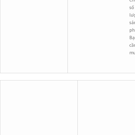
số
lư
sả
p
Bạ
cầ
m